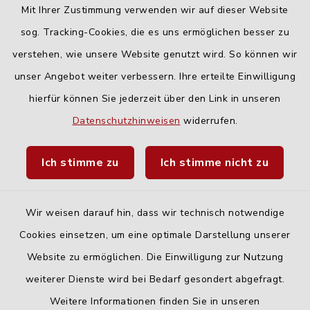
Mit Ihrer Zustimmung verwenden wir auf dieser Website
Freitag:
sog. Tracking-Cookies, die es uns ermöglichen besser zu
geschlossen
verstehen, wie unsere Website genutzt wird. So können wir
unser Angebot weiter verbessern. Ihre erteilte Einwilligung
hierfür können Sie jederzeit über den Link in unseren
Quicklinks
Datenschutzhinweisen
widerrufen.
Landratsamt Neu-Ulm
Ich stimme zu
Ich stimme nicht zu
Fahrplanauskunft DING
Wir weisen darauf hin, dass wir technisch notwendige
Cookies einsetzen, um eine optimale Darstellung unserer
Website zu ermöglichen. Die Einwilligung zur Nutzung
Kontakt
weiterer Dienste wird bei Bedarf gesondert abgefragt.
Weitere Informationen finden Sie in unseren
Barrierefreiheit