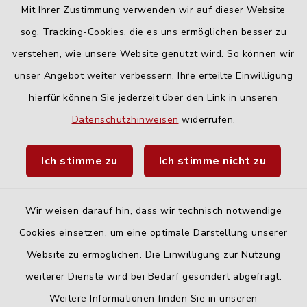
Mit Ihrer Zustimmung verwenden wir auf dieser Website
Freitag:
sog. Tracking-Cookies, die es uns ermöglichen besser zu
geschlossen
verstehen, wie unsere Website genutzt wird. So können wir
unser Angebot weiter verbessern. Ihre erteilte Einwilligung
hierfür können Sie jederzeit über den Link in unseren
Quicklinks
Datenschutzhinweisen
widerrufen.
Landratsamt Neu-Ulm
Ich stimme zu
Ich stimme nicht zu
Fahrplanauskunft DING
Wir weisen darauf hin, dass wir technisch notwendige
Cookies einsetzen, um eine optimale Darstellung unserer
Website zu ermöglichen. Die Einwilligung zur Nutzung
Kontakt
weiterer Dienste wird bei Bedarf gesondert abgefragt.
Weitere Informationen finden Sie in unseren
Barrierefreiheit