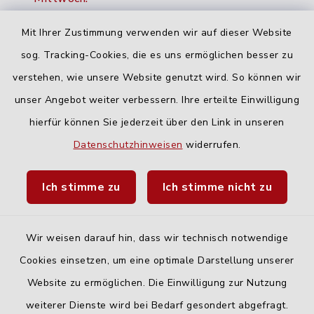
16:00-18:00 Uhr
Mit Ihrer Zustimmung verwenden wir auf dieser Website
Freitag:
sog. Tracking-Cookies, die es uns ermöglichen besser zu
geschlossen
verstehen, wie unsere Website genutzt wird. So können wir
unser Angebot weiter verbessern. Ihre erteilte Einwilligung
hierfür können Sie jederzeit über den Link in unseren
Quicklinks
Datenschutzhinweisen
widerrufen.
Landratsamt Neu-Ulm
Ich stimme zu
Ich stimme nicht zu
Fahrplanauskunft DING
Wir weisen darauf hin, dass wir technisch notwendige
Cookies einsetzen, um eine optimale Darstellung unserer
Website zu ermöglichen. Die Einwilligung zur Nutzung
Kontakt
weiterer Dienste wird bei Bedarf gesondert abgefragt.