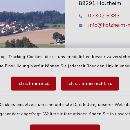
89291 Holzheim
07302 6383
info@holzheim-
og. Tracking-Cookies, die es uns ermöglichen besser zu versteh
te Einwilligung hierfür können Sie jederzeit über den Link in uns
Ich stimme zu
Ich stimme nicht zu
Quicklinks
Cookies einsetzen, um eine optimale Darstellung unserer Website
Landratsamt Neu-U
 gesondert abgefragt. Weitere Informationen finden Sie in unser
Fahrplanauskunft D