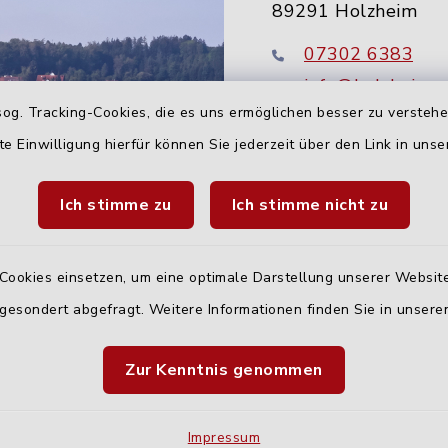
89291 Holzheim
07302 6383
info@holzheim-
og. Tracking-Cookies, die es uns ermöglichen besser zu versteh
te Einwilligung hierfür können Sie jederzeit über den Link in uns
Ich stimme zu
Ich stimme nicht zu
Cookies einsetzen, um eine optimale Darstellung unserer Website
 gesondert abgefragt. Weitere Informationen finden Sie in unser
Quicklinks
Zur Kenntnis genommen
Landratsamt Neu-U
Fahrplanauskunft D
Impressum