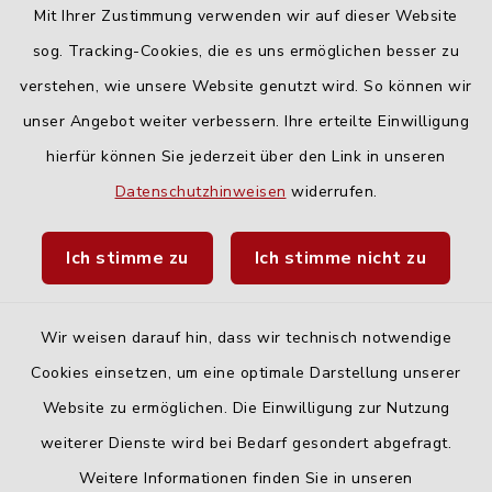
Mit Ihrer Zustimmung verwenden wir auf dieser Website
Freitag:
sog. Tracking-Cookies, die es uns ermöglichen besser zu
geschlossen
verstehen, wie unsere Website genutzt wird. So können wir
unser Angebot weiter verbessern. Ihre erteilte Einwilligung
hierfür können Sie jederzeit über den Link in unseren
Quicklinks
Datenschutzhinweisen
widerrufen.
Landratsamt Neu-Ulm
Ich stimme zu
Ich stimme nicht zu
Fahrplanauskunft DING
Wir weisen darauf hin, dass wir technisch notwendige
Cookies einsetzen, um eine optimale Darstellung unserer
Website zu ermöglichen. Die Einwilligung zur Nutzung
Kontakt
weiterer Dienste wird bei Bedarf gesondert abgefragt.
Weitere Informationen finden Sie in unseren
Barrierefreiheit