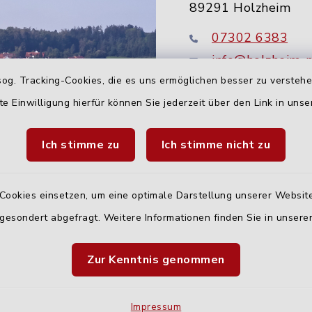
89291 Holzheim
07302 6383
info@holzheim-
og. Tracking-Cookies, die es uns ermöglichen besser zu versteh
te Einwilligung hierfür können Sie jederzeit über den Link in uns
Ich stimme zu
Ich stimme nicht zu
Cookies einsetzen, um eine optimale Darstellung unserer Website
 gesondert abgefragt. Weitere Informationen finden Sie in unser
Quicklinks
Zur Kenntnis genommen
Landratsamt Neu-U
Fahrplanauskunft D
Impressum