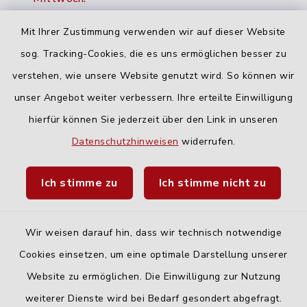
16:00-18:00 Uhr
Mit Ihrer Zustimmung verwenden wir auf dieser Website
Freitag:
sog. Tracking-Cookies, die es uns ermöglichen besser zu
geschlossen
verstehen, wie unsere Website genutzt wird. So können wir
unser Angebot weiter verbessern. Ihre erteilte Einwilligung
hierfür können Sie jederzeit über den Link in unseren
Quicklinks
Datenschutzhinweisen
widerrufen.
Landratsamt Neu-Ulm
Ich stimme zu
Ich stimme nicht zu
Fahrplanauskunft DING
Wir weisen darauf hin, dass wir technisch notwendige
Cookies einsetzen, um eine optimale Darstellung unserer
Website zu ermöglichen. Die Einwilligung zur Nutzung
Kontakt
weiterer Dienste wird bei Bedarf gesondert abgefragt.