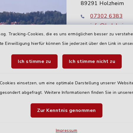
89291 Holzheim
07302 6383
info@holzheim-
og. Tracking-Cookies, die es uns ermöglichen besser zu versteh
te Einwilligung hierfür können Sie jederzeit über den Link in uns
Ich stimme zu
Ich stimme nicht zu
Cookies einsetzen, um eine optimale Darstellung unserer Website
 gesondert abgefragt. Weitere Informationen finden Sie in unser
Quicklinks
Zur Kenntnis genommen
Landratsamt Neu-U
Fahrplanauskunft D
Impressum