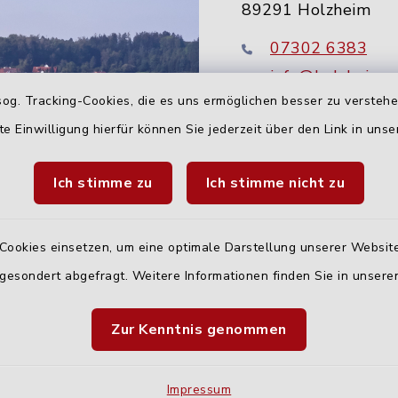
89291 Holzheim
07302 6383
info@holzheim-
og. Tracking-Cookies, die es uns ermöglichen besser zu versteh
te Einwilligung hierfür können Sie jederzeit über den Link in uns
Ich stimme zu
Ich stimme nicht zu
Cookies einsetzen, um eine optimale Darstellung unserer Website
 gesondert abgefragt. Weitere Informationen finden Sie in unser
Quicklinks
Zur Kenntnis genommen
Landratsamt Neu-U
Fahrplanauskunft D
Impressum