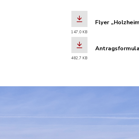
Flyer „Holzheim
(Dateiname: Fly
147,0 KB
Antragsformular
(Dateiname: Ant
482,7 KB