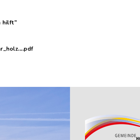
 hilft”
er__Holzheim_hilft.pdf, Dateierweiterung: pdf, D
_holz....pdf
ragsformular_holzheim_hilft_-_neu.pdf, Dateierw