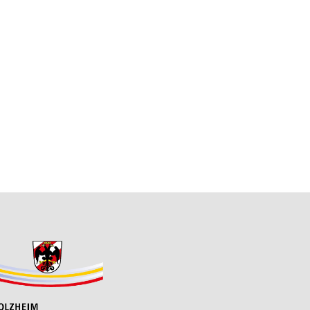
ateigröße: 147,04 KB)
eiterung: pdf, Dateigröße: 482,66 KB)