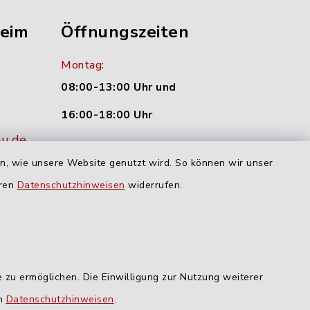
heim
Öffnungszeiten
Montag:
08:00-13:00 Uhr und
16:00-18:00 Uhr
nu.de
Dienstag und Donnerstag:
en, wie unsere Website genutzt wird. So können wir unser
09:00-12:00 Uhr
eren
Datenschutzhinweisen
widerrufen.
Mittwoch:
16:00-18:00 Uhr
Freitag:
 zu ermöglichen. Die Einwilligung zur Nutzung weiterer
geschlossen
en
Datenschutzhinweisen
.