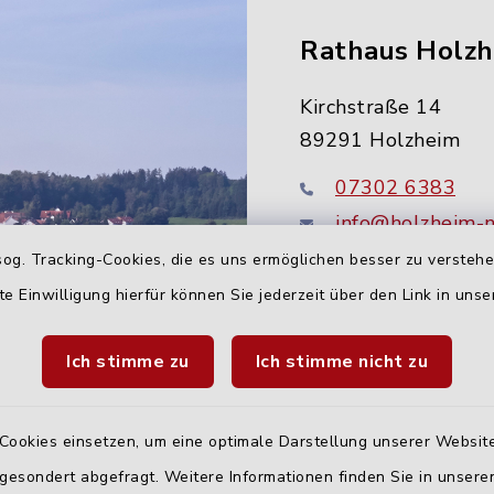
Rathaus Holz
Kirchstraße 14
89291 Holzheim
07302 6383
info@holzheim-
og. Tracking-Cookies, die es uns ermöglichen besser zu versteh
te Einwilligung hierfür können Sie jederzeit über den Link in uns
Ich stimme zu
Ich stimme nicht zu
Cookies einsetzen, um eine optimale Darstellung unserer Website
 gesondert abgefragt. Weitere Informationen finden Sie in unser
Quicklinks