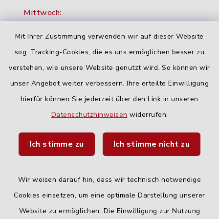
Mittwoch:
16:00-18:00 Uhr
Mit Ihrer Zustimmung verwenden wir auf dieser Website
Freitag:
sog. Tracking-Cookies, die es uns ermöglichen besser zu
geschlossen
verstehen, wie unsere Website genutzt wird. So können wir
unser Angebot weiter verbessern. Ihre erteilte Einwilligung
hierfür können Sie jederzeit über den Link in unseren
Quicklinks
Datenschutzhinweisen
widerrufen.
Landratsamt Neu-Ulm
Ich stimme zu
Ich stimme nicht zu
Fahrplanauskunft DING
Wir weisen darauf hin, dass wir technisch notwendige
Cookies einsetzen, um eine optimale Darstellung unserer
Website zu ermöglichen. Die Einwilligung zur Nutzung