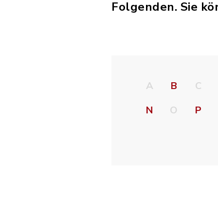
Folgenden. Sie kö
A
B
C
N
O
P