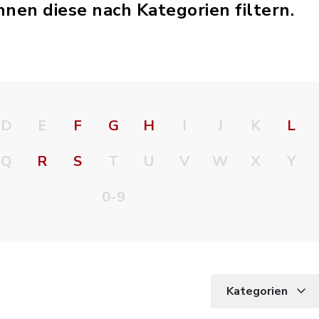
nnen diese nach Kategorien filtern.
D
E
F
G
H
I
J
K
L
Q
R
S
T
U
V
W
X
Y
0-9
Kategorien