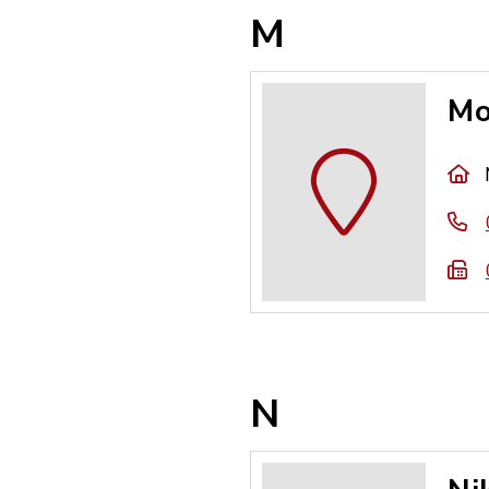
M
Mo
N