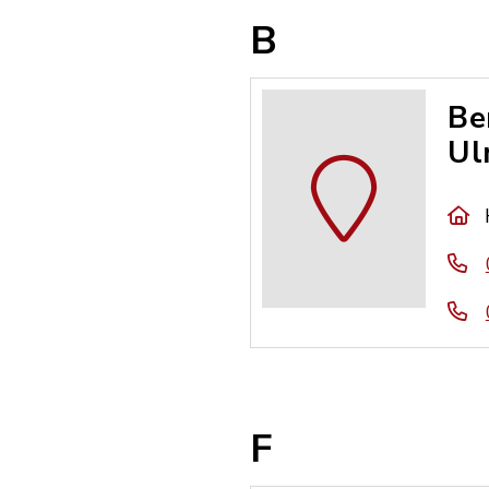
B
Be
Ul
F