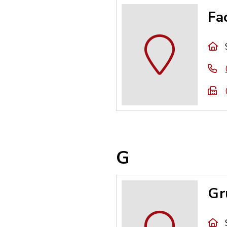
Fa
G
Gr