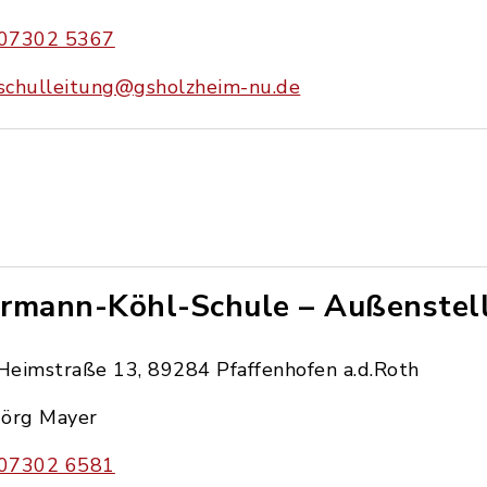
07302 5367
schulleitung@gsholzheim-nu.de
rmann-Köhl-Schule – Außenstel
Heimstraße 13, 89284 Pfaffenhofen a.d.Roth
Jörg Mayer
07302 6581