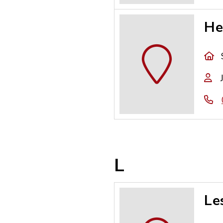
He
L
Le