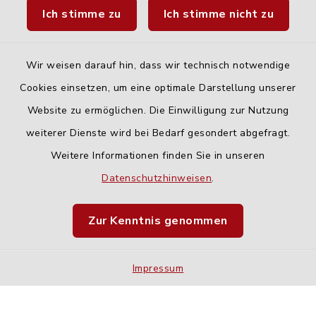
Ich stimme zu
Ich stimme nicht zu
Fahrplanauskunft DING
Wir weisen darauf hin, dass wir technisch notwendige
Cookies einsetzen, um eine optimale Darstellung unserer
Website zu ermöglichen. Die Einwilligung zur Nutzung
Kontakt
weiterer Dienste wird bei Bedarf gesondert abgefragt.
Weitere Informationen finden Sie in unseren
Barrierefreiheit
Datenschutzhinweisen
.
Datenschutz
Zur Kenntnis genommen
Impressum
Impressum
Sitemap
Cookie-Einstellungen