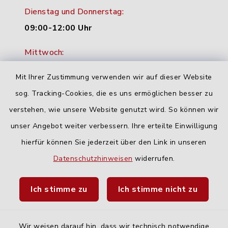
Dienstag und Donnerstag:
09:00-12:00 Uhr
Mittwoch:
16:00-18:00 Uhr
Mit Ihrer Zustimmung verwenden wir auf dieser Website
Freitag:
sog. Tracking-Cookies, die es uns ermöglichen besser zu
geschlossen
verstehen, wie unsere Website genutzt wird. So können wir
unser Angebot weiter verbessern. Ihre erteilte Einwilligung
hierfür können Sie jederzeit über den Link in unseren
Quicklinks
Datenschutzhinweisen
widerrufen.
Landratsamt Neu-Ulm
Ich stimme zu
Ich stimme nicht zu
Fahrplanauskunft DING
Wir weisen darauf hin, dass wir technisch notwendige