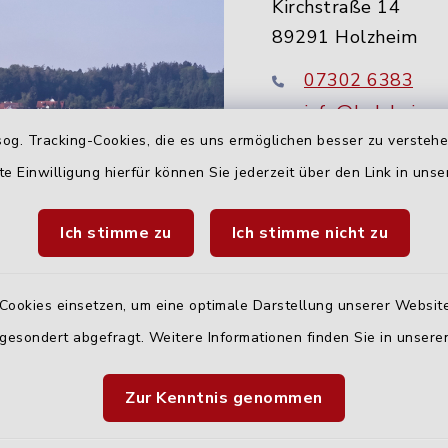
Kirchstraße 14
89291 Holzheim
07302 6383
info@holzheim-
og. Tracking-Cookies, die es uns ermöglichen besser zu versteh
te Einwilligung hierfür können Sie jederzeit über den Link in uns
Ich stimme zu
Ich stimme nicht zu
Cookies einsetzen, um eine optimale Darstellung unserer Website
 gesondert abgefragt. Weitere Informationen finden Sie in unser
Quicklinks
Zur Kenntnis genommen
Landratsamt Neu-U