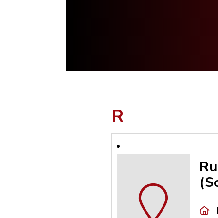
R
Ru
(S