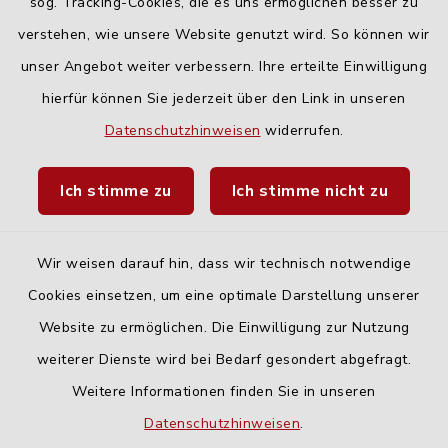
Freitag:
sog. Tracking-Cookies, die es uns ermöglichen besser zu
geschlossen
verstehen, wie unsere Website genutzt wird. So können wir
unser Angebot weiter verbessern. Ihre erteilte Einwilligung
hierfür können Sie jederzeit über den Link in unseren
Quicklinks
Datenschutzhinweisen
widerrufen.
Landratsamt Neu-Ulm
Ich stimme zu
Ich stimme nicht zu
Fahrplanauskunft DING
Wir weisen darauf hin, dass wir technisch notwendige
Cookies einsetzen, um eine optimale Darstellung unserer
Website zu ermöglichen. Die Einwilligung zur Nutzung
Kontakt
weiterer Dienste wird bei Bedarf gesondert abgefragt.
Weitere Informationen finden Sie in unseren
Barrierefreiheit
Datenschutzhinweisen
.