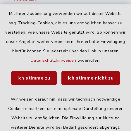
16:00-18:00 Uhr
Mit Ihrer Zustimmung verwenden wir auf dieser Website
Freitag:
sog. Tracking-Cookies, die es uns ermöglichen besser zu
geschlossen
verstehen, wie unsere Website genutzt wird. So können wir
unser Angebot weiter verbessern. Ihre erteilte Einwilligung
hierfür können Sie jederzeit über den Link in unseren
Quicklinks
Datenschutzhinweisen
widerrufen.
Landratsamt Neu-Ulm
Ich stimme zu
Ich stimme nicht zu
Fahrplanauskunft DING
Wir weisen darauf hin, dass wir technisch notwendige
Cookies einsetzen, um eine optimale Darstellung unserer
Website zu ermöglichen. Die Einwilligung zur Nutzung
Kontakt
weiterer Dienste wird bei Bedarf gesondert abgefragt.