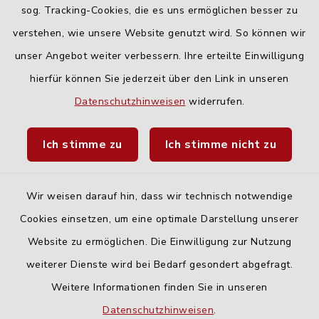
Freitag:
sog. Tracking-Cookies, die es uns ermöglichen besser zu
geschlossen
verstehen, wie unsere Website genutzt wird. So können wir
unser Angebot weiter verbessern. Ihre erteilte Einwilligung
hierfür können Sie jederzeit über den Link in unseren
Quicklinks
Datenschutzhinweisen
widerrufen.
Landratsamt Neu-Ulm
Ich stimme zu
Ich stimme nicht zu
Fahrplanauskunft DING
Wir weisen darauf hin, dass wir technisch notwendige
Cookies einsetzen, um eine optimale Darstellung unserer
Website zu ermöglichen. Die Einwilligung zur Nutzung
Kontakt
weiterer Dienste wird bei Bedarf gesondert abgefragt.
Weitere Informationen finden Sie in unseren
Barrierefreiheit
Datenschutzhinweisen
.