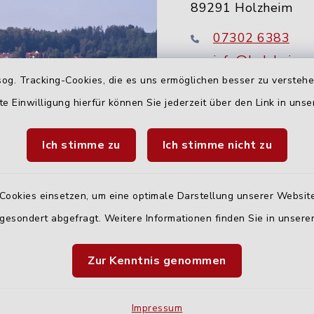
89291 Holzheim
07302 6383
info@holzheim-
og. Tracking-Cookies, die es uns ermöglichen besser zu versteh
te Einwilligung hierfür können Sie jederzeit über den Link in uns
Ich stimme zu
Ich stimme nicht zu
Cookies einsetzen, um eine optimale Darstellung unserer Website
 gesondert abgefragt. Weitere Informationen finden Sie in unser
Quicklinks
Zur Kenntnis genommen
Landratsamt Neu-U
Fahrplanauskunft D
Impressum