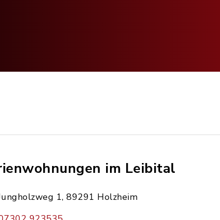
rienwohnungen im Leibital
Jungholzweg 1, 89291 Holzheim
07302 923535