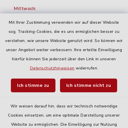
Mittwoch:
16:00-18:00 Uhr
Mit Ihrer Zustimmung verwenden wir auf dieser Website
Freitag:
sog. Tracking-Cookies, die es uns ermöglichen besser zu
geschlossen
verstehen, wie unsere Website genutzt wird. So können wir
unser Angebot weiter verbessern. Ihre erteilte Einwilligung
hierfür können Sie jederzeit über den Link in unseren
Quicklinks
Datenschutzhinweisen
widerrufen.
Landratsamt Neu-Ulm
Ich stimme zu
Ich stimme nicht zu
Fahrplanauskunft DING
Wir weisen darauf hin, dass wir technisch notwendige
Cookies einsetzen, um eine optimale Darstellung unserer
Website zu ermöglichen. Die Einwilligung zur Nutzung