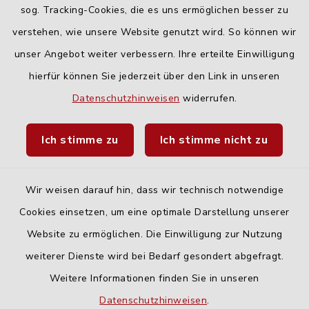
Freitag:
sog. Tracking-Cookies, die es uns ermöglichen besser zu
geschlossen
verstehen, wie unsere Website genutzt wird. So können wir
unser Angebot weiter verbessern. Ihre erteilte Einwilligung
hierfür können Sie jederzeit über den Link in unseren
Quicklinks
Datenschutzhinweisen
widerrufen.
Landratsamt Neu-Ulm
Ich stimme zu
Ich stimme nicht zu
Fahrplanauskunft DING
Wir weisen darauf hin, dass wir technisch notwendige
Cookies einsetzen, um eine optimale Darstellung unserer
Website zu ermöglichen. Die Einwilligung zur Nutzung
Kontakt
weiterer Dienste wird bei Bedarf gesondert abgefragt.
Weitere Informationen finden Sie in unseren
Barrierefreiheit
Datenschutzhinweisen
.