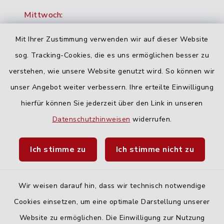
Mittwoch:
16:00-18:00 Uhr
Mit Ihrer Zustimmung verwenden wir auf dieser Website
Freitag:
sog. Tracking-Cookies, die es uns ermöglichen besser zu
geschlossen
verstehen, wie unsere Website genutzt wird. So können wir
unser Angebot weiter verbessern. Ihre erteilte Einwilligung
hierfür können Sie jederzeit über den Link in unseren
Quicklinks
Datenschutzhinweisen
widerrufen.
Landratsamt Neu-Ulm
Ich stimme zu
Ich stimme nicht zu
Fahrplanauskunft DING
Wir weisen darauf hin, dass wir technisch notwendige
Cookies einsetzen, um eine optimale Darstellung unserer
Website zu ermöglichen. Die Einwilligung zur Nutzung