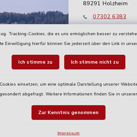
89291 Holzheim
07302 6383
info@holzheim-
og. Tracking-Cookies, die es uns ermöglichen besser zu versteh
te Einwilligung hierfür können Sie jederzeit über den Link in uns
Ich stimme zu
Ich stimme nicht zu
Cookies einsetzen, um eine optimale Darstellung unserer Website
 gesondert abgefragt. Weitere Informationen finden Sie in unser
Quicklinks
Zur Kenntnis genommen
Landratsamt Neu-U
Fahrplanauskunft D
Impressum