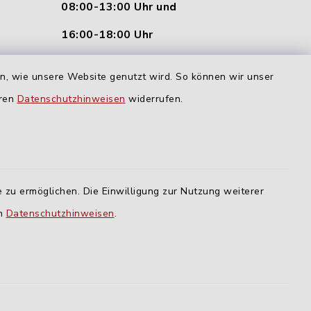
08:00-13:00 Uhr und
16:00-18:00 Uhr
nu.de
Dienstag und Donnerstag:
en, wie unsere Website genutzt wird. So können wir unser
09:00-12:00 Uhr
eren
Datenschutzhinweisen
widerrufen.
Mittwoch:
16:00-18:00 Uhr
Freitag:
 zu ermöglichen. Die Einwilligung zur Nutzung weiterer
geschlossen
en
Datenschutzhinweisen
.
lm
ING