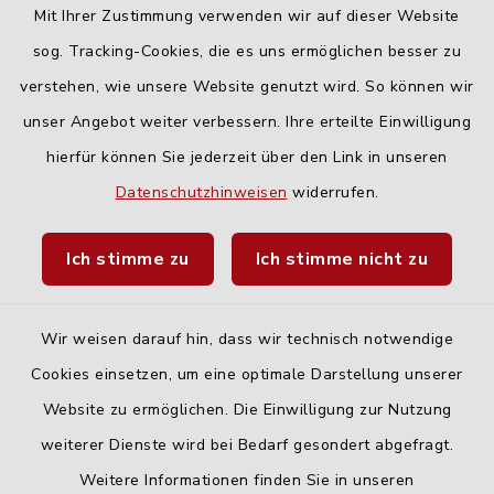
Mit Ihrer Zustimmung verwenden wir auf dieser Website
Freitag:
sog. Tracking-Cookies, die es uns ermöglichen besser zu
geschlossen
verstehen, wie unsere Website genutzt wird. So können wir
unser Angebot weiter verbessern. Ihre erteilte Einwilligung
hierfür können Sie jederzeit über den Link in unseren
Quicklinks
Datenschutzhinweisen
widerrufen.
Landratsamt Neu-Ulm
Ich stimme zu
Ich stimme nicht zu
Fahrplanauskunft DING
Wir weisen darauf hin, dass wir technisch notwendige
Cookies einsetzen, um eine optimale Darstellung unserer
Website zu ermöglichen. Die Einwilligung zur Nutzung
Kontakt
weiterer Dienste wird bei Bedarf gesondert abgefragt.
Weitere Informationen finden Sie in unseren
Barrierefreiheit