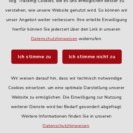
Freitag:
sog. Tracking-Cookies, die es uns ermöglichen besser zu
geschlossen
verstehen, wie unsere Website genutzt wird. So können wir
unser Angebot weiter verbessern. Ihre erteilte Einwilligung
hierfür können Sie jederzeit über den Link in unseren
Quicklinks
Datenschutzhinweisen
widerrufen.
Landratsamt Neu-Ulm
Ich stimme zu
Ich stimme nicht zu
Fahrplanauskunft DING
Wir weisen darauf hin, dass wir technisch notwendige
Cookies einsetzen, um eine optimale Darstellung unserer
Website zu ermöglichen. Die Einwilligung zur Nutzung
Kontakt
weiterer Dienste wird bei Bedarf gesondert abgefragt.
Weitere Informationen finden Sie in unseren
Barrierefreiheit
Datenschutzhinweisen
.