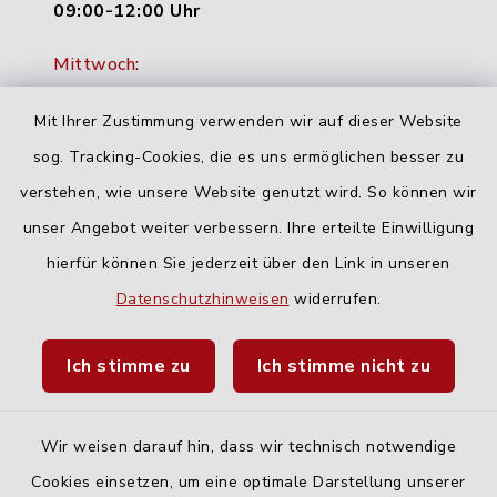
09:00-12:00 Uhr
Mittwoch:
16:00-18:00 Uhr
Mit Ihrer Zustimmung verwenden wir auf dieser Website
Freitag:
sog. Tracking-Cookies, die es uns ermöglichen besser zu
geschlossen
verstehen, wie unsere Website genutzt wird. So können wir
unser Angebot weiter verbessern. Ihre erteilte Einwilligung
Quicklinks
hierfür können Sie jederzeit über den Link in unseren
Datenschutzhinweisen
widerrufen.
Landratsamt Neu-Ulm
Ich stimme zu
Ich stimme nicht zu
Fahrplanauskunft DING
Wir weisen darauf hin, dass wir technisch notwendige
Cookies einsetzen, um eine optimale Darstellung unserer