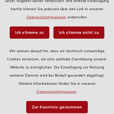
unser Angebot weiter verbessern. Ihre erteilte Einwilligung
hierfür können Sie jederzeit über den Link in unseren
Quicklinks
Datenschutzhinweisen
widerrufen.
Landratsamt Neu-Ulm
Ich stimme zu
Ich stimme nicht zu
Fahrplanauskunft DING
Wir weisen darauf hin, dass wir technisch notwendige
Cookies einsetzen, um eine optimale Darstellung unserer
Website zu ermöglichen. Die Einwilligung zur Nutzung
Kontakt
weiterer Dienste wird bei Bedarf gesondert abgefragt.
Weitere Informationen finden Sie in unseren
Barrierefreiheit
Datenschutzhinweisen
.
Datenschutz
Zur Kenntnis genommen
Impressum