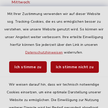
Mittwoch:
16:00-18:00 Uhr
Mit Ihrer Zustimmung verwenden wir auf dieser Website
Freitag:
sog. Tracking-Cookies, die es uns ermöglichen besser zu
geschlossen
verstehen, wie unsere Website genutzt wird. So können wir
unser Angebot weiter verbessern. Ihre erteilte Einwilligung
hierfür können Sie jederzeit über den Link in unseren
Quicklinks
Datenschutzhinweisen
widerrufen.
Landratsamt Neu-Ulm
Ich stimme zu
Ich stimme nicht zu
Fahrplanauskunft DING
Wir weisen darauf hin, dass wir technisch notwendige
Cookies einsetzen, um eine optimale Darstellung unserer
Website zu ermöglichen. Die Einwilligung zur Nutzung
Kontakt
weiterer Dienste wird bei Bedarf gesondert abgefragt.