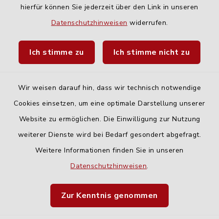
hierfür können Sie jederzeit über den Link in unseren
Quicklinks
Datenschutzhinweisen
widerrufen.
Landratsamt Neu-Ulm
Ich stimme zu
Ich stimme nicht zu
Fahrplanauskunft DING
Wir weisen darauf hin, dass wir technisch notwendige
Cookies einsetzen, um eine optimale Darstellung unserer
Website zu ermöglichen. Die Einwilligung zur Nutzung
Kontakt
weiterer Dienste wird bei Bedarf gesondert abgefragt.
Weitere Informationen finden Sie in unseren
Barrierefreiheit
Datenschutzhinweisen
.
Datenschutz
Zur Kenntnis genommen
Impressum