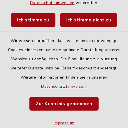
Datenschutzhinweisen
widerrufen.
Landratsamt Neu-Ulm
Ich stimme zu
Ich stimme nicht zu
Fahrplanauskunft DING
Wir weisen darauf hin, dass wir technisch notwendige
Cookies einsetzen, um eine optimale Darstellung unserer
Website zu ermöglichen. Die Einwilligung zur Nutzung
Kontakt
weiterer Dienste wird bei Bedarf gesondert abgefragt.
Weitere Informationen finden Sie in unseren
Barrierefreiheit
Datenschutzhinweisen
.
Datenschutz
Zur Kenntnis genommen
Impressum
Impressum
Sitemap