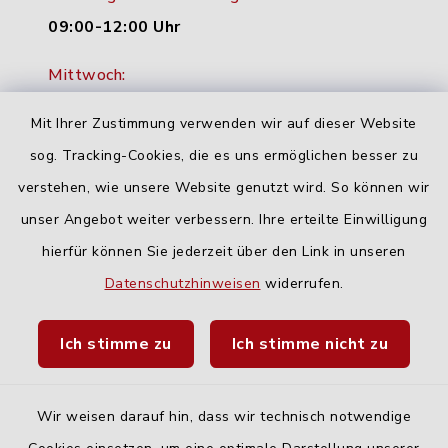
09:00-12:00 Uhr
Mittwoch:
16:00-18:00 Uhr
Mit Ihrer Zustimmung verwenden wir auf dieser Website
Freitag:
sog. Tracking-Cookies, die es uns ermöglichen besser zu
geschlossen
verstehen, wie unsere Website genutzt wird. So können wir
unser Angebot weiter verbessern. Ihre erteilte Einwilligung
hierfür können Sie jederzeit über den Link in unseren
Quicklinks
Datenschutzhinweisen
widerrufen.
Landratsamt Neu-Ulm
Ich stimme zu
Ich stimme nicht zu
Fahrplanauskunft DING
Wir weisen darauf hin, dass wir technisch notwendige