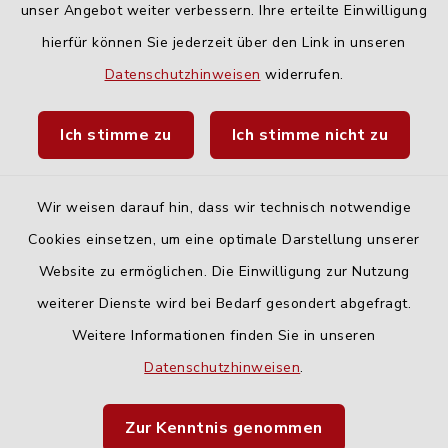
unser Angebot weiter verbessern. Ihre erteilte Einwilligung
hierfür können Sie jederzeit über den Link in unseren
Quicklinks
Datenschutzhinweisen
widerrufen.
Landratsamt Neu-Ulm
Ich stimme zu
Ich stimme nicht zu
Fahrplanauskunft DING
Wir weisen darauf hin, dass wir technisch notwendige
Cookies einsetzen, um eine optimale Darstellung unserer
Website zu ermöglichen. Die Einwilligung zur Nutzung
Kontakt
weiterer Dienste wird bei Bedarf gesondert abgefragt.
Weitere Informationen finden Sie in unseren
Barrierefreiheit
Datenschutzhinweisen
.
Datenschutz
Zur Kenntnis genommen
Impressum