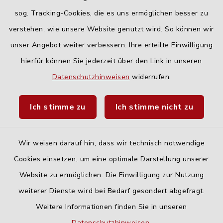
Freitag:
sog. Tracking-Cookies, die es uns ermöglichen besser zu
geschlossen
verstehen, wie unsere Website genutzt wird. So können wir
unser Angebot weiter verbessern. Ihre erteilte Einwilligung
hierfür können Sie jederzeit über den Link in unseren
Quicklinks
Datenschutzhinweisen
widerrufen.
Landratsamt Neu-Ulm
Ich stimme zu
Ich stimme nicht zu
Fahrplanauskunft DING
Wir weisen darauf hin, dass wir technisch notwendige
Cookies einsetzen, um eine optimale Darstellung unserer
Website zu ermöglichen. Die Einwilligung zur Nutzung
Kontakt
weiterer Dienste wird bei Bedarf gesondert abgefragt.
Weitere Informationen finden Sie in unseren
Barrierefreiheit
Datenschutzhinweisen
.