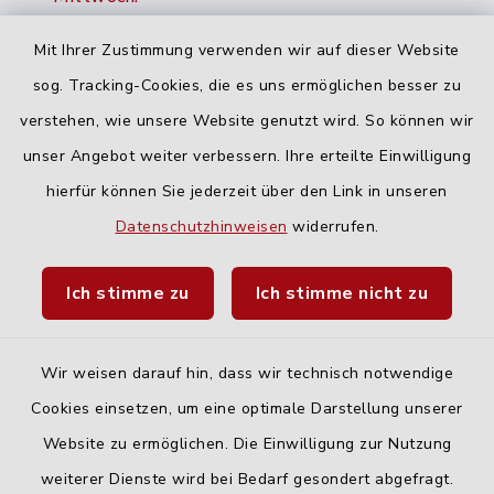
16:00-18:00 Uhr
Mit Ihrer Zustimmung verwenden wir auf dieser Website
Freitag:
sog. Tracking-Cookies, die es uns ermöglichen besser zu
geschlossen
verstehen, wie unsere Website genutzt wird. So können wir
unser Angebot weiter verbessern. Ihre erteilte Einwilligung
hierfür können Sie jederzeit über den Link in unseren
Quicklinks
Datenschutzhinweisen
widerrufen.
Landratsamt Neu-Ulm
Ich stimme zu
Ich stimme nicht zu
Fahrplanauskunft DING
Wir weisen darauf hin, dass wir technisch notwendige
Cookies einsetzen, um eine optimale Darstellung unserer
Website zu ermöglichen. Die Einwilligung zur Nutzung
Kontakt
weiterer Dienste wird bei Bedarf gesondert abgefragt.