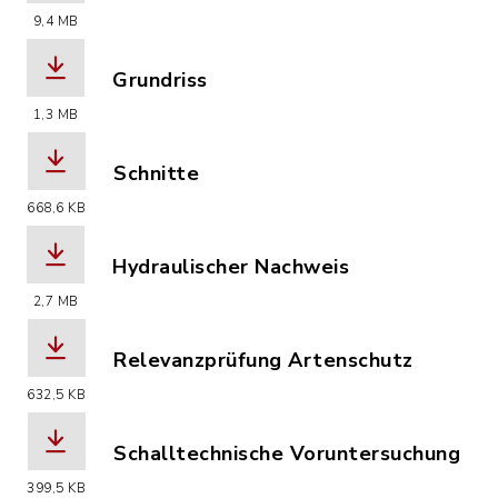
(Dateiname: Baugrunduntersuchung_BP
9,4 MB
Grundriss
(Dateiname: GP.02_Grundriss_M100_5.p
1,3 MB
Schnitte
(Dateiname: GP.06_Schnitte_M100_3.pd
668,6 KB
Hydraulischer Nachweis
(Dateiname: Hydraulischer_-Nachweis
2,7 MB
Relevanzprüfung Artenschutz
(Dateiname: Relevanzprüfung_Artensc
632,5 KB
Schalltechnische Voruntersuchung
(Dateiname: Schalltechnische_Vorunte
399,5 KB