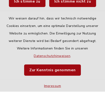
Ich stimme zu
Ich stimme nicht zu
Fahrplanauskunft DING
Wir weisen darauf hin, dass wir technisch notwendige
Cookies einsetzen, um eine optimale Darstellung unserer
Website zu ermöglichen. Die Einwilligung zur Nutzung
Kontakt
weiterer Dienste wird bei Bedarf gesondert abgefragt.
Weitere Informationen finden Sie in unseren
Barrierefreiheit
Datenschutzhinweisen
.
Datenschutz
Zur Kenntnis genommen
Impressum
Sitemap
Impressum
Cookie-Einstellungen