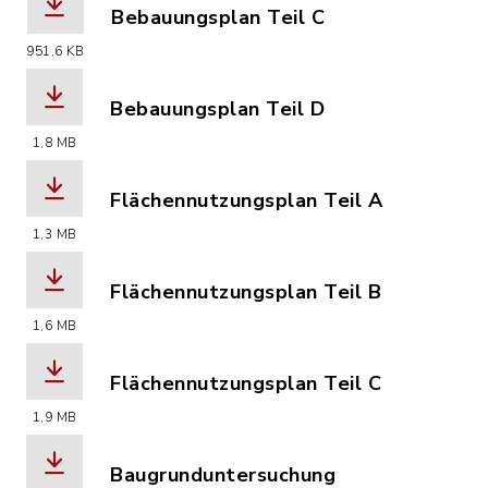
Bebauungsplan Teil C
(Dateiname: 686_BP_Holzheim_NWV_Br
951,6 KB
Bebauungsplan Teil D
(Dateiname: 686_BP_Holzheim_NWV_Br
1,8 MB
Flächennutzungsplan Teil A
(Dateiname: 687_FNP_Holzheim_Heizze
1,3 MB
Flächennutzungsplan Teil B
(Dateiname: 687_FNP_Holzheim_Heizze
1,6 MB
Flächennutzungsplan Teil C
(Dateiname: 687_FNP_Holzheim_Heizze
1,9 MB
Baugrunduntersuchung