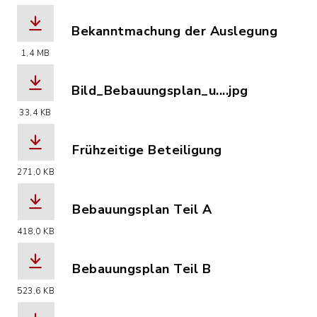
Bekanntmachung der Auslegung
(Dateiname: Bekanntmachung_Auslegu
1,4 MB
Bild_Bebauungsplan_u....jpg
(Dateiname: Bild_Bebauungsplan_und_F
33,4 KB
Frühzeitige Beteiligung
(Dateiname: 686_BP_FNP_Holzheim_am_
271,0 KB
Bebauungsplan Teil A
(Dateiname: 686_BP_Holzehim_NWV_Br
418,0 KB
Bebauungsplan Teil B
(Dateiname: 686_BP_Holzheim_NWV_Br
523,6 KB