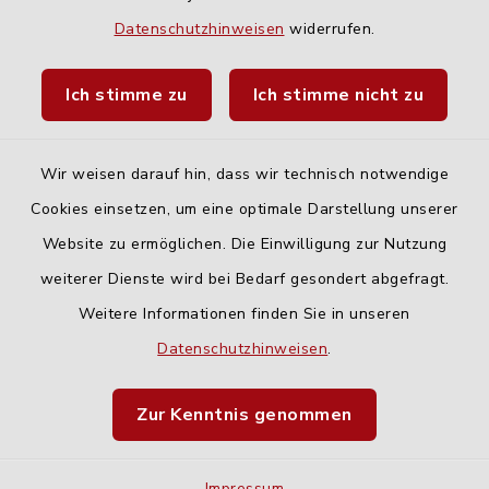
Quicklinks
Datenschutzhinweisen
widerrufen.
Landratsamt Neu-Ulm
Ich stimme zu
Ich stimme nicht zu
Fahrplanauskunft DING
Wir weisen darauf hin, dass wir technisch notwendige
Cookies einsetzen, um eine optimale Darstellung unserer
Website zu ermöglichen. Die Einwilligung zur Nutzung
Kontakt
weiterer Dienste wird bei Bedarf gesondert abgefragt.
Weitere Informationen finden Sie in unseren
Barrierefreiheit
Datenschutzhinweisen
.
Datenschutz
Zur Kenntnis genommen
Impressum
Impressum