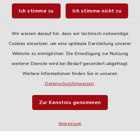
Ich stimme zu
Ich stimme nicht zu
Fahrplanauskunft DING
Wir weisen darauf hin, dass wir technisch notwendige
Cookies einsetzen, um eine optimale Darstellung unserer
Website zu ermöglichen. Die Einwilligung zur Nutzung
Kontakt
weiterer Dienste wird bei Bedarf gesondert abgefragt.
Weitere Informationen finden Sie in unseren
Barrierefreiheit
Datenschutzhinweisen
.
Datenschutz
Zur Kenntnis genommen
Impressum
Impressum
Sitemap