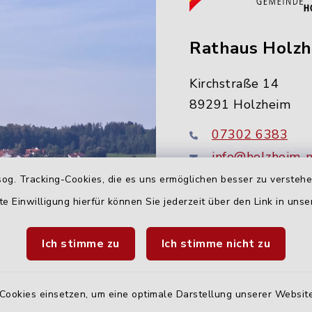
Rathaus Holz
Kirchstraße 14
89291 Holzheim
07302 6383
info@holzheim-
og. Tracking-Cookies, die es uns ermöglichen besser zu versteh
te Einwilligung hierfür können Sie jederzeit über den Link in uns
Ich stimme zu
Ich stimme nicht zu
Cookies einsetzen, um eine optimale Darstellung unserer Website