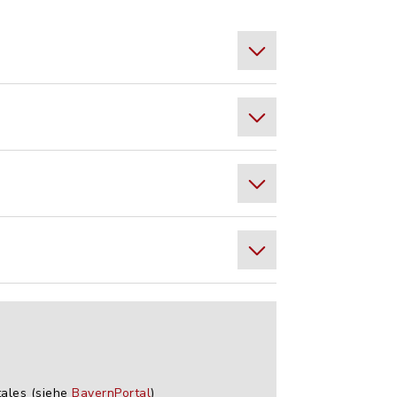
tales (siehe
BayernPortal
)