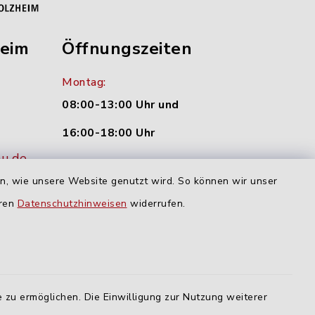
heim
Öffnungszeiten
Montag:
08:00-13:00 Uhr und
16:00-18:00 Uhr
nu.de
Dienstag und Donnerstag:
en, wie unsere Website genutzt wird. So können wir unser
09:00-12:00 Uhr
eren
Datenschutzhinweisen
widerrufen.
Mittwoch:
16:00-18:00 Uhr
Freitag:
 zu ermöglichen. Die Einwilligung zur Nutzung weiterer
geschlossen