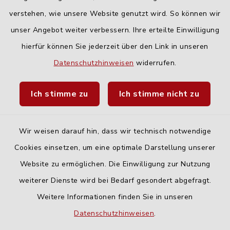
geschlossen
verstehen, wie unsere Website genutzt wird. So können wir
unser Angebot weiter verbessern. Ihre erteilte Einwilligung
hierfür können Sie jederzeit über den Link in unseren
Quicklinks
Datenschutzhinweisen
widerrufen.
Landratsamt Neu-Ulm
Ich stimme zu
Ich stimme nicht zu
Fahrplanauskunft DING
Wir weisen darauf hin, dass wir technisch notwendige
Cookies einsetzen, um eine optimale Darstellung unserer
Website zu ermöglichen. Die Einwilligung zur Nutzung
Kontakt
weiterer Dienste wird bei Bedarf gesondert abgefragt.
Weitere Informationen finden Sie in unseren
Barrierefreiheit
Datenschutzhinweisen
.
Datenschutz