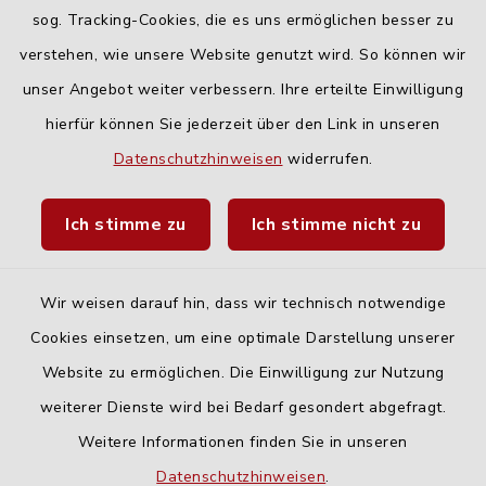
Freitag:
sog. Tracking-Cookies, die es uns ermöglichen besser zu
geschlossen
verstehen, wie unsere Website genutzt wird. So können wir
unser Angebot weiter verbessern. Ihre erteilte Einwilligung
hierfür können Sie jederzeit über den Link in unseren
Quicklinks
Datenschutzhinweisen
widerrufen.
Landratsamt Neu-Ulm
Ich stimme zu
Ich stimme nicht zu
Fahrplanauskunft DING
Wir weisen darauf hin, dass wir technisch notwendige
Cookies einsetzen, um eine optimale Darstellung unserer
Website zu ermöglichen. Die Einwilligung zur Nutzung
Kontakt
weiterer Dienste wird bei Bedarf gesondert abgefragt.
Weitere Informationen finden Sie in unseren
Barrierefreiheit
Datenschutzhinweisen
.