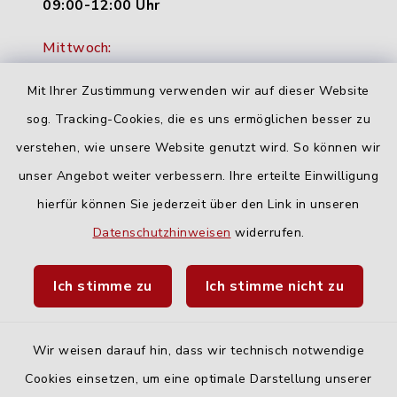
09:00-12:00 Uhr
Mittwoch:
16:00-18:00 Uhr
Mit Ihrer Zustimmung verwenden wir auf dieser Website
Freitag:
sog. Tracking-Cookies, die es uns ermöglichen besser zu
geschlossen
verstehen, wie unsere Website genutzt wird. So können wir
unser Angebot weiter verbessern. Ihre erteilte Einwilligung
hierfür können Sie jederzeit über den Link in unseren
Quicklinks
Datenschutzhinweisen
widerrufen.
Landratsamt Neu-Ulm
Ich stimme zu
Ich stimme nicht zu
Fahrplanauskunft DING
Wir weisen darauf hin, dass wir technisch notwendige
Cookies einsetzen, um eine optimale Darstellung unserer