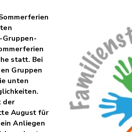
n Sommerferien
nten
d-Gruppen-
Sommerferien
he statt. Bei
lnen Gruppen
die unten
ichkeiten.
t der
tte August für
e ein Anliegen