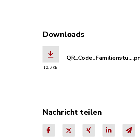
Downloads
QR_Code_Familienstü....p
(Dateiname: QR_Code_Fami
12,6 KB
Nachricht teilen