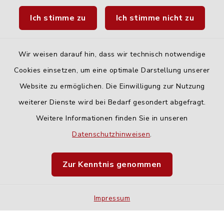
Ich stimme zu
Ich stimme nicht zu
Fahrplanauskunft DING
Wir weisen darauf hin, dass wir technisch notwendige
Cookies einsetzen, um eine optimale Darstellung unserer
Website zu ermöglichen. Die Einwilligung zur Nutzung
Kontakt
weiterer Dienste wird bei Bedarf gesondert abgefragt.
Weitere Informationen finden Sie in unseren
Barrierefreiheit
Datenschutzhinweisen
.
Datenschutz
Zur Kenntnis genommen
Impressum
Impressum
Sitemap