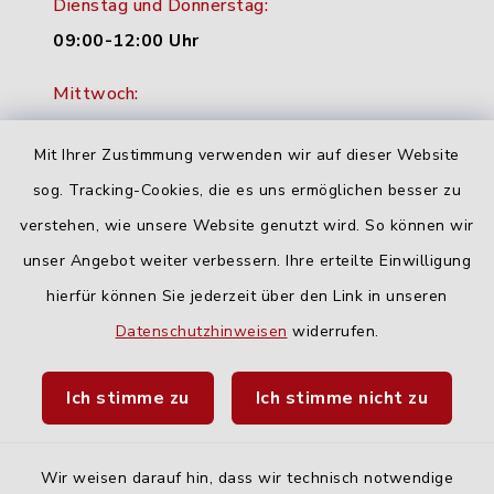
Dienstag und Donnerstag:
09:00-12:00 Uhr
Mittwoch:
16:00-18:00 Uhr
Mit Ihrer Zustimmung verwenden wir auf dieser Website
Freitag:
sog. Tracking-Cookies, die es uns ermöglichen besser zu
geschlossen
verstehen, wie unsere Website genutzt wird. So können wir
unser Angebot weiter verbessern. Ihre erteilte Einwilligung
Quicklinks
hierfür können Sie jederzeit über den Link in unseren
Datenschutzhinweisen
widerrufen.
Landratsamt Neu-Ulm
Ich stimme zu
Ich stimme nicht zu
Fahrplanauskunft DING
Wir weisen darauf hin, dass wir technisch notwendige