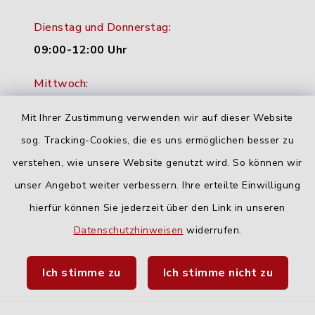
Dienstag und Donnerstag:
09:00-12:00 Uhr
Mittwoch:
16:00-18:00 Uhr
Mit Ihrer Zustimmung verwenden wir auf dieser Website
Freitag:
sog. Tracking-Cookies, die es uns ermöglichen besser zu
geschlossen
verstehen, wie unsere Website genutzt wird. So können wir
unser Angebot weiter verbessern. Ihre erteilte Einwilligung
hierfür können Sie jederzeit über den Link in unseren
Quicklinks
Datenschutzhinweisen
widerrufen.
Landratsamt Neu-Ulm
Ich stimme zu
Ich stimme nicht zu
Fahrplanauskunft DING