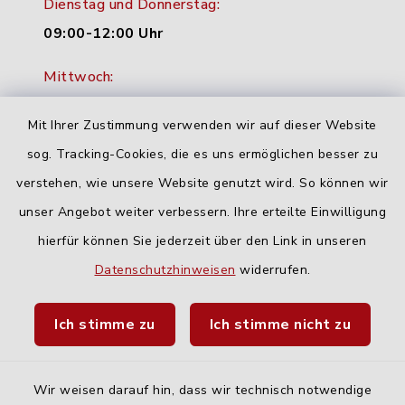
Dienstag und Donnerstag:
09:00-12:00 Uhr
Mittwoch:
16:00-18:00 Uhr
Mit Ihrer Zustimmung verwenden wir auf dieser Website
Freitag:
sog. Tracking-Cookies, die es uns ermöglichen besser zu
geschlossen
verstehen, wie unsere Website genutzt wird. So können wir
unser Angebot weiter verbessern. Ihre erteilte Einwilligung
Quicklinks
hierfür können Sie jederzeit über den Link in unseren
Datenschutzhinweisen
widerrufen.
Landratsamt Neu-Ulm
Ich stimme zu
Ich stimme nicht zu
Fahrplanauskunft DING
Wir weisen darauf hin, dass wir technisch notwendige