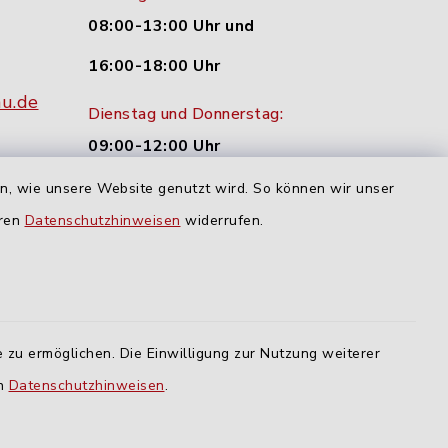
08:00-13:00 Uhr und
16:00-18:00 Uhr
nu.de
Dienstag und Donnerstag:
09:00-12:00 Uhr
en, wie unsere Website genutzt wird. So können wir unser
Mittwoch:
eren
Datenschutzhinweisen
widerrufen.
16:00-18:00 Uhr
Freitag:
geschlossen
 zu ermöglichen. Die Einwilligung zur Nutzung weiterer
en
Datenschutzhinweisen
.
lm
ING