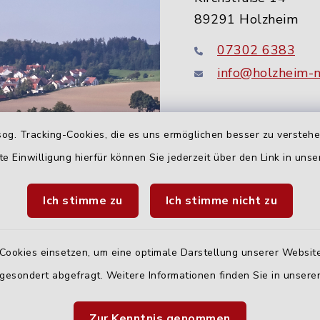
89291 Holzheim
07302 6383
info@holzheim-
og. Tracking-Cookies, die es uns ermöglichen besser zu versteh
te Einwilligung hierfür können Sie jederzeit über den Link in uns
Ich stimme zu
Ich stimme nicht zu
Quicklinks
Cookies einsetzen, um eine optimale Darstellung unserer Website
 gesondert abgefragt. Weitere Informationen finden Sie in unser
Landratsamt Neu-U
Fahrplanauskunft D
Zur Kenntnis genommen