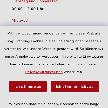
Dienstag und Donnerstag:
09:00-12:00 Uhr
Mittwoch:
16:00-18:00 Uhr
Mit Ihrer Zustimmung verwenden wir auf dieser Website
Freitag:
sog. Tracking-Cookies, die es uns ermöglichen besser zu
geschlossen
verstehen, wie unsere Website genutzt wird. So können wir
unser Angebot weiter verbessern. Ihre erteilte Einwilligung
Quicklinks
hierfür können Sie jederzeit über den Link in unseren
Datenschutzhinweisen
widerrufen.
Landratsamt Neu-Ulm
Ich stimme zu
Ich stimme nicht zu
Fahrplanauskunft DING
Wir weisen darauf hin, dass wir technisch notwendige